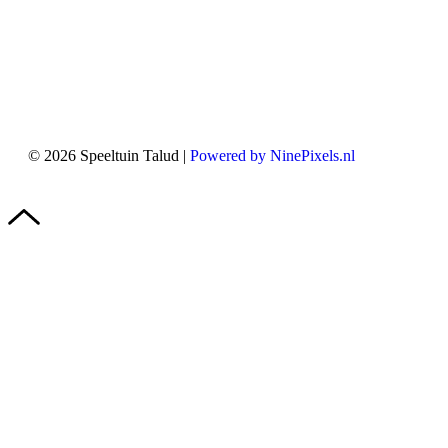
Stichting Speeltuin Talud
Taludweg 23
6861 ZL Oosterbeek
KvK: 41051056
Mail:info@speeltuintalud.nl
© 2026 Speeltuin Talud |
Powered by NinePixels.nl